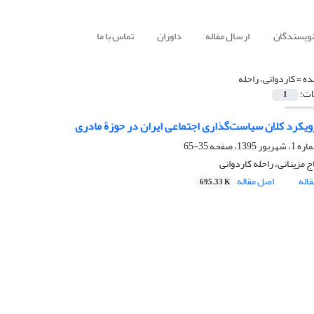
نویسندگان
ارسال مقاله
داوران
تماس با ما
ده =
کاردوانی، راحله
ات:
1
یکرد کلان سیاست‌گذاری اجتماعی ایران در حوزة مادری
35-65
اج مزینانی، راحله کاردوانی
اله
اصل مقاله
695.33 K