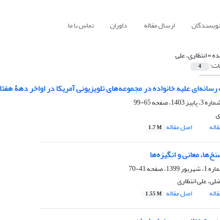
نویسندگان
ارسال مقاله
داوران
تماس با ما
ده =
انتظاری، علی
ات:
4
رسانه‌ای علیه خانواده در مجموعه‌های تلویزیونی آمریکا در اواخر دهۀ هفتا
65-99
ی
اله
اصل مقاله
1.7 M
خ‌ها، معانی و انگیزه‌ها
41-70
لی، علی انتظاری
اله
اصل مقاله
1.55 M