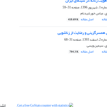
 هویت زنانه در سینمای ایران
31-59
ری، عباس خورشیدنام
اله
اصل مقاله
418.69 K
 همسرگزینی و رضایت از زناشویی
31-68
ری، سیمین ویسی
اله
اصل مقاله
704.3 K
اشت