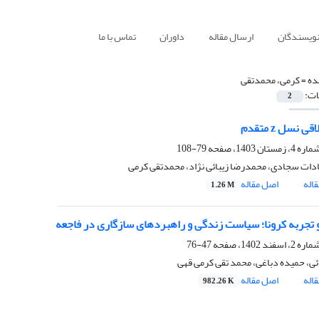
نویسندگان
ارسال مقاله
داوران
تماس با ما
ده =
کرمی، محمدتقی
ات:
2
ی نسل z متقدم
79-108
ات سجادی، محمدرضا زیبائی نژاد، محمدتقی کرمی
اله
اصل مقاله
1.26 M
و تجربه کرونا؛ سیاست زندگی و راهبردهای سازگاری در فاجعه
47-76
ئی، حمیده دباغی، محمد تقی کرمی قهی
اله
اصل مقاله
982.26 K